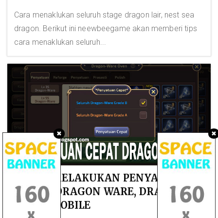
Cara menaklukan seluruh stage dragon lair, nest sea
dragon. Berikut ini neewbeegame akan memberi tips
cara menaklukan seluruh...
✖
✖
CARA MELAKUKAN PENYATUAN
CEPAT DRAGON WARE, DRAGON
NEST MOBILE